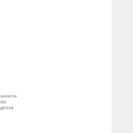
bbastanza
 del
gibilità