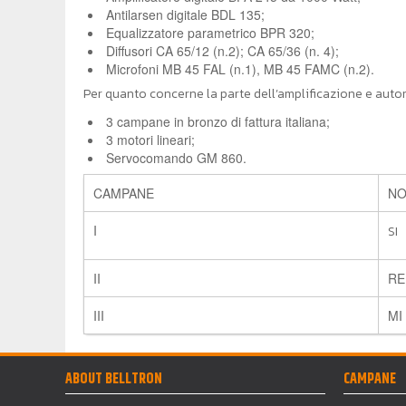
Antilarsen digitale BDL 135;
Equalizzatore parametrico BPR 320;
Diffusori CA 65/12 (n.2); CA 65/36 (n. 4);
Microfoni MB 45 FAL (n.1), MB 45 FAMC (n.2).
Per quanto concerne la parte dell’amplificazione e aut
3 campane in bronzo di fattura italiana;
3 motori lineari;
Servocomando GM 860.
CAMPANE
NO
I
SI
II
RE
III
MI
ABOUT BELLTRON
CAMPANE