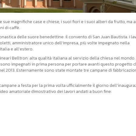
 sue magnifiche case e chiese, i suoi fiori e i suoi alberi da frutto, ma 
i di caffè.
onastica delle suore benedettine: il convento di San Juan Bautista. I la
icoletti, amministratore unico dell’impresa, più volte impegnato nella
talia e all’estero.
ineari Belltron: alta qualità italiana al servizio della chiesa nel mondo. 
i sono impegnati in prima persona per portare avanti questo progetto ch
o nel 2013. Esternamente sono state montate tre campane di fabbricazio
campane a festa per la prima volta ufficialmente il giorno dell’inaugur
video amatoriale dimostrativo dei lavori andati a buon fine: