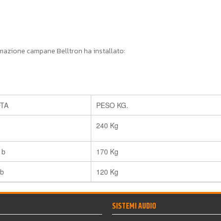
omazione campane Belltron ha installato:
TA
PESO KG.
240 Kg
 b
170 Kg
 b
120 Kg
SISTEMI AUDIO