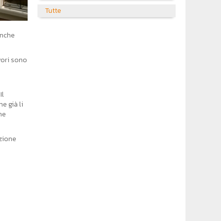
Tutte
anche
vori sono
Il
e già li
ne
azione