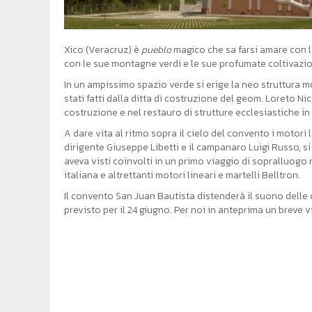
Xico (Veracruz) è
pueblo
magico che sa farsi amare con le
con le sue montagne verdi e le sue profumate coltivazion
In un ampissimo spazio verde si erige la neo struttura m
stati fatti dalla ditta di costruzione del geom. Loreto N
costruzione e nel restauro di strutture ecclesiastiche in I
A dare vita al ritmo sopra il cielo del convento i motori l
dirigente Giuseppe Libetti e il campanaro Luigi Russo, s
aveva visti coinvolti in un primo viaggio di sopralluog
italiana e altrettanti motori lineari e martelli Belltron.
Il convento San Juan Bautista distenderà il suono delle 
previsto per il 24 giugno. Per noi in anteprima un breve 