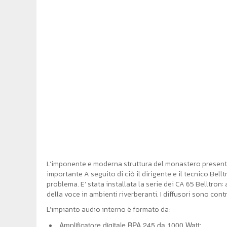
L’imponente e moderna struttura del monastero presenta
importante A seguito di ciò il dirigente e il tecnico Bell
problema. E’ stata installata la serie dei CA 65 Belltron:
della voce in ambienti riverberanti. I diffusori sono con
L’impianto audio interno è formato da:
Amplificatore digitale BPA 245 da 1000 Watt;