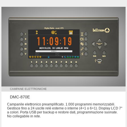
CAMPANE ELETTRONICHE
DMC-870E
Campanile elettronico preamplificato. 1.000 programmi memorizzabili.
Gestisce fino a 24 uscite relè esterne o interne (4+1 o 6+1). Display LCD 7"
a colori. Porta USB per backup e restore dati, programmazione suonate.
No collegabile in rete.