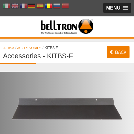
MENU
/
/
KITBS F
ACASă
ACCESSORIES
BACK
Accessories - KITBS-F