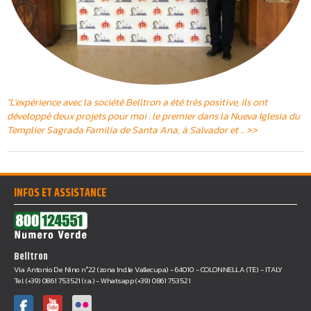
"L'expérience avec la société Belltron a été très positive, ils ont
développé deux projets pour moi : le premier dans la Nueva Iglesia du
Templier Sagrada Familia de Santa Ana, à Salvador et ... >>
INFOS ET ASSISTANCE
Belltron
Via Antonio De Nino n°22 (zona Ind.le Vallecupa) - 64010 - COLONNELLA (TE) - ITALY
Tel. (+39) 0861 753521 (r.a.) - Whatsapp (+39) 0861 753521