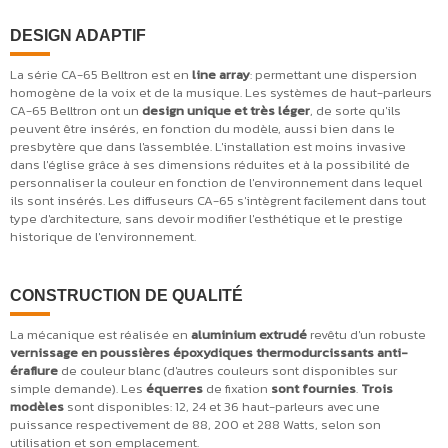
DESIGN ADAPTIF
La série CA-65 Belltron est en
line array
: permettant une dispersion
homogène de la voix et de la musique. Les systèmes de haut-parleurs
CA-65 Belltron ont un
design unique et très léger
, de sorte qu'ils
peuvent être insérés, en fonction du modèle, aussi bien dans le
presbytère que dans l'assemblée. L'installation est moins invasive
dans l'église grâce à ses dimensions réduites et à la possibilité de
personnaliser la couleur en fonction de l'environnement dans lequel
ils sont insérés. Les diffuseurs CA-65 s'intègrent facilement dans tout
type d'architecture, sans devoir modifier l'esthétique et le prestige
historique de l'environnement.
CONSTRUCTION DE QUALITÉ
La mécanique est réalisée en
aluminium extrudé
revêtu d'un robuste
vernissage en poussières époxydiques thermodurcissants anti-
éraflure
de couleur blanc (d'autres couleurs sont disponibles sur
simple demande). Les
équerres
de fixation
sont fournies
.
Trois
modèles
sont disponibles: 12, 24 et 36 haut-parleurs avec une
puissance respectivement de 88, 200 et 288 Watts, selon son
utilisation et son emplacement.