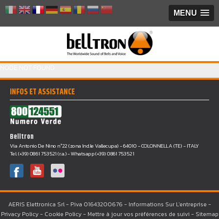
MENU
NODE NOT FOUND
INFOS ET ASSISTANCE
Belltron
Via Antonio De Nino n°22 (zona Ind.le Vallecupa) - 64010 - COLONNELLA (TE) - ITALY
Tel. (+39) 0861 753521 (r.a.) - Whatsapp (+39) 0861 753521
AERIS Elettronica Srl - P.iva 01643200676 -
Informations Sur L'entreprise
-
Privacy Policy
-
Cookie Policy
-
Mettre à jour vos préférences de suivi
-
Sitemap